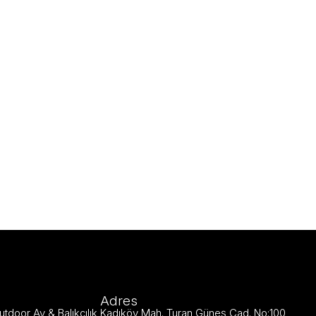
Adres
utdoor Av & Balıkçılık Kadıköy Mah. Turan Güneş Cad. No:100