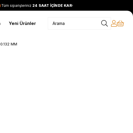
üm siparişleriniz
24 SAAT İÇİNDE KARGODA
2399 TL ve üzeri
m
Yeni Ürünler
-0.132 MM