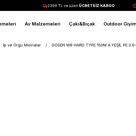
2399 TL ve üzeri
ÜCRETSİZ KARGO
T
emeleri
Av Malzemeleri
Çakı&Bıçak
Outdoor Giyi
İp ve Örgü Misinalar
GOSEN W8 HARD TYPE 150M A.YEŞİL PE 0.6