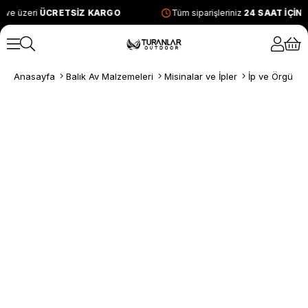
 ve üzeri
ÜCRETSİZ KARGO
Tüm siparişleriniz
24 SAAT İÇİN
Anasayfa
Balık Av Malzemeleri
Misinalar ve İpler
İp ve Örgü Mi