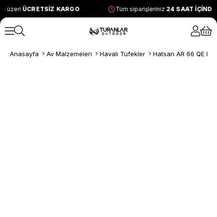
e üzeri
ÜCRETSİZ KARGO
Tüm siparişleriniz
24 SAAT İÇİND
Anasayfa
Av Malzemeleri
Havalı Tüfekler
Hatsan AR 66 QE Hav