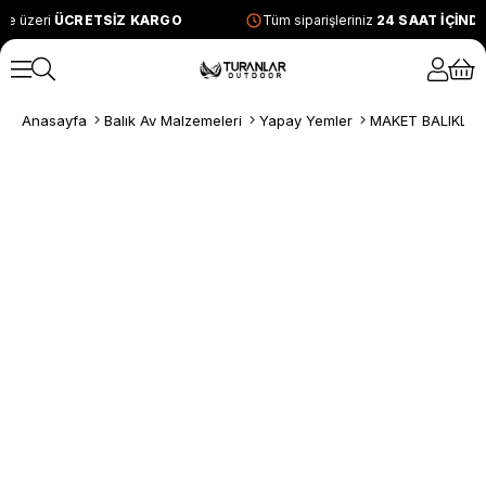
ve üzeri
ÜCRETSİZ KARGO
Tüm siparişleriniz
24 SAAT İÇİND
Anasayfa
Balık Av Malzemeleri
Yapay Yemler
MAKET BALIKLAR