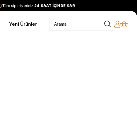
Tüm siparişleriniz
24 SAAT İÇİNDE KARGODA
2399 TL ve üzer
m
Yeni Ürünler