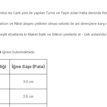
nılsa da Canlı yem ile yapılan Turna ve Yayın avları hatta denizde Kefal
rbon ve Nikel alaşımı çelikten olması sebebi ile ani dirençlere karşı d
tli ebatlarda ki Maket Balık ve Silikon yemlerle at - çek avlarında kul
a
iğnesi bulunmaktadır.
iği
İğne Sapı (Pala)
3.0 cm
2.6 cm