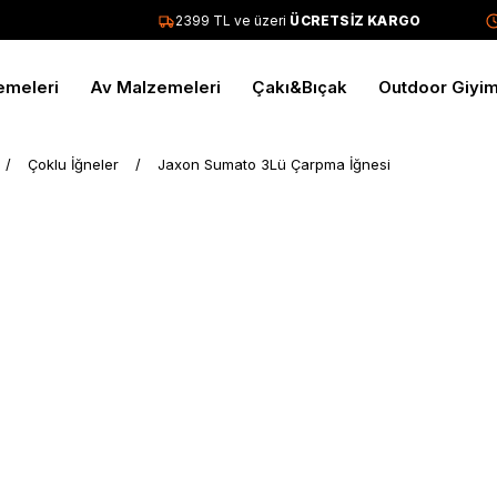
2399 TL ve üzeri
ÜCRETSİZ KARGO
Tü
emeleri
Av Malzemeleri
Çakı&Bıçak
Outdoor Giyi
Çoklu İğneler
Jaxon Sumato 3Lü Çarpma İğnesi