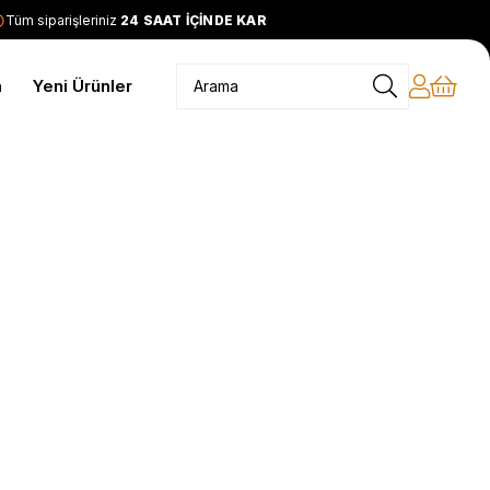
m siparişleriniz
24 SAAT İÇİNDE KARGODA
2399 TL ve üzeri
m
Yeni Ürünler