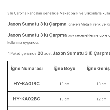
3 lü Çarpma kancaları genellikle Maket balık ve Silikonlarla kulla
Jaxon Sumatu 3 lü Çarpma
İğneleri Metalik renk ve Ka
Jaxon Sumatu 3 lü Çarpma
boy seçeneklerine göre çeşi
kullanıma uygundur.
20
Jaxon Sumatu 3 lü Çarpm
1 Paket içerisinde
adet
İğne Numarası
İğne Boyu
İğne Genişl
HY-KA01BC
1.3 cm
1.3 cm
HY-KA02BC
1.3 cm
1.2 cm