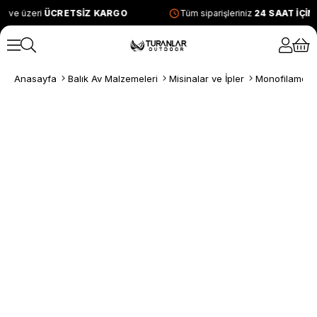
L ve üzeri
ÜCRETSİZ KARGO
Tüm siparişleriniz
24 SAAT İÇİ
Anasayfa
Balık Av Malzemeleri
Misinalar ve İpler
Monofilament 