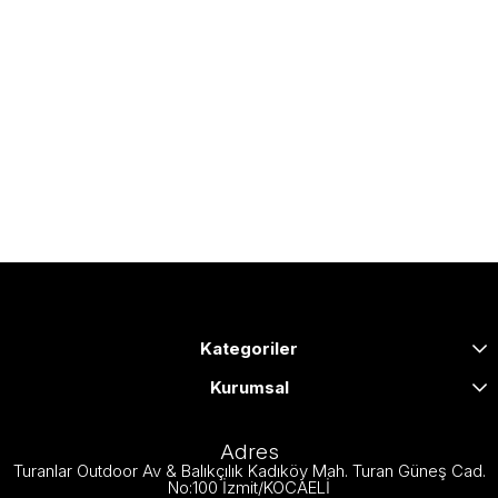
Kategoriler
Kurumsal
Adres
Turanlar Outdoor Av & Balıkçılık Kadıköy Mah. Turan Güneş Cad.
No:100 İzmit/KOCAELİ