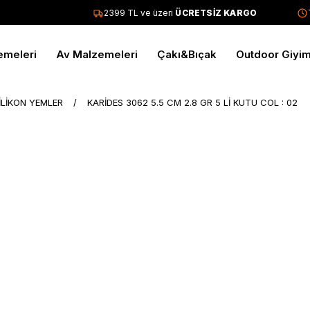
2399 TL ve üzeri
ÜCRETSİZ KARGO
Tüm
emeleri
Av Malzemeleri
Çakı&Bıçak
Outdoor Giyi
İLİKON YEMLER
KARİDES 3062 5.5 CM 2.8 GR 5 Lİ KUTU COL : 02