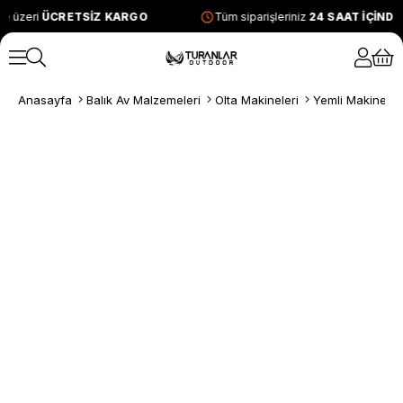
e üzeri
ÜCRETSİZ KARGO
Tüm siparişleriniz
24 SAAT İÇİND
Anasayfa
Balık Av Malzemeleri
Olta Makineleri
Yemli Makineler