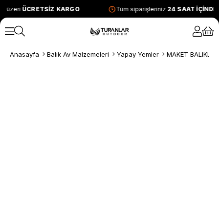
e üzeri
ÜCRETSİZ KARGO
Tüm siparişleriniz
24 SAAT İÇİNDE
Anasayfa
Balık Av Malzemeleri
Yapay Yemler
MAKET BALIKLAR