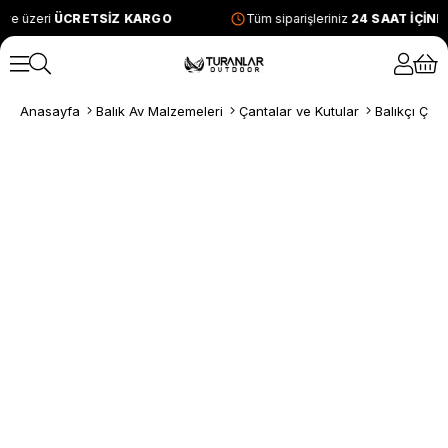
ve üzeri
ÜCRETSİZ KARGO
Tüm siparişleriniz
24 SAAT İÇİN
Anasayfa
Balık Av Malzemeleri
Çantalar ve Kutular
Balıkçı Çant