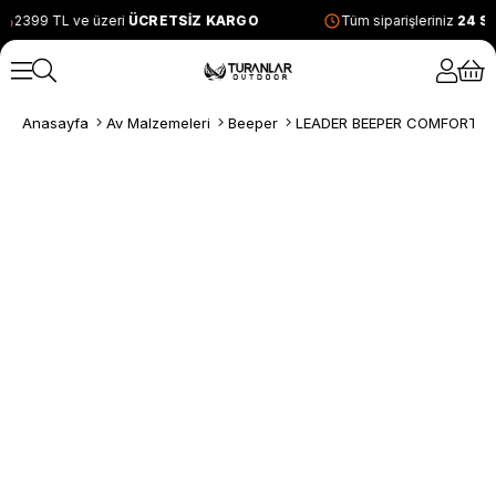
2399 TL ve üzeri
ÜCRETSİZ KARGO
Tüm siparişleriniz
24 S
Anasayfa
Av Malzemeleri
Beeper
LEADER BEEPER COMFORT A