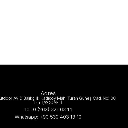
Adres
utdoor Av & Balıkçılık Kadıköy Mah. Turan Güneş Cad. No:100
İzmit/KOCAELİ
Tel: 0 (262) 321 63 14
Whatsapp: +90 539 403 13 10