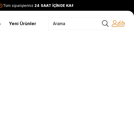
Tüm siparişleriniz
24 SAAT İÇİNDE KARGODA
2399 TL ve üzer
m
Yeni Ürünler