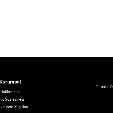
Kurumsal
Turanlar O
Hakkımızda
tış Sözleşmesi
l ve İade Koşulları