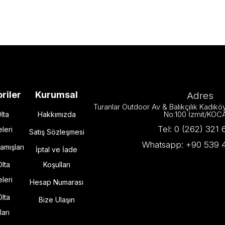
riler
Kurumsal
Adres
Turanlar Outdoor Av & Balıkçılık Kadık
No:100 İzmit/KOC
lta
Hakkımızda
Tel: 0 (262) 321 
leri
Satış Sözleşmesi
Whatsapp: +90 539 4
amışları
İptal ve İade
Olta
Koşulları
leri
Hesap Numarası
Olta
Bize Ulaşın
ları