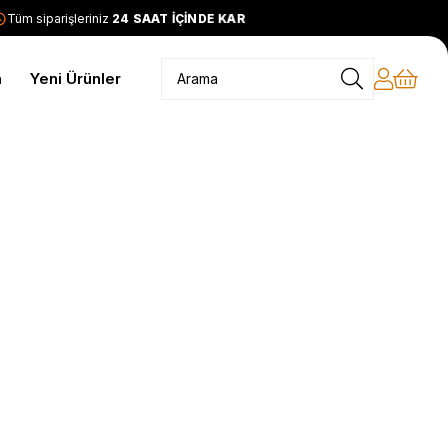
m siparişleriniz
24 SAAT İÇİNDE KARGODA
2399 TL ve üzeri
m
Yeni Ürünler