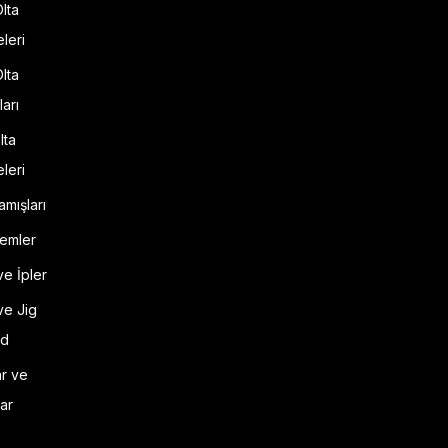
Olta
leri
Olta
ları
lta
leri
amışları
emler
ve İpler
ve Jig
d
ar ve
lar