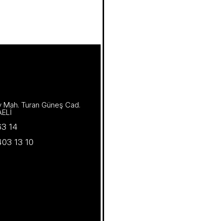
öy Mah. Turan Güneş Cad.
AELİ
63 14
03 13 10