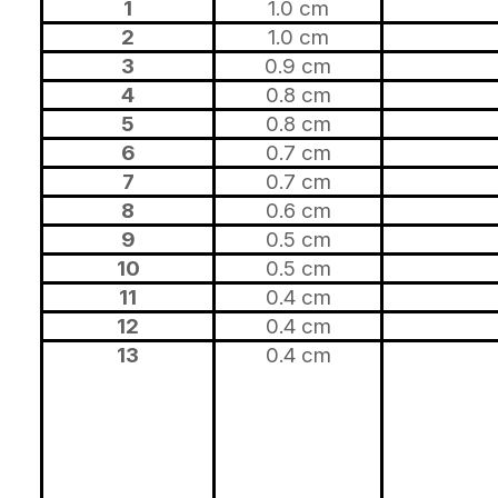
1
1.0 cm
2
1.0 cm
3
0.9 cm
4
0.8 cm
5
0.8 cm
6
0.7 cm
7
0.7 cm
8
0.6 cm
9
0.5 cm
10
0.5 cm
11
0.4 cm
12
0.4 cm
13
0.4 cm