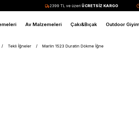
2399 TL ve üzeri
ÜCRETSİZ KARGO
Tü
emeleri
Av Malzemeleri
Çakı&Bıçak
Outdoor Giyi
Tekli İğneler
Marlin 1523 Duratin Dökme İğne