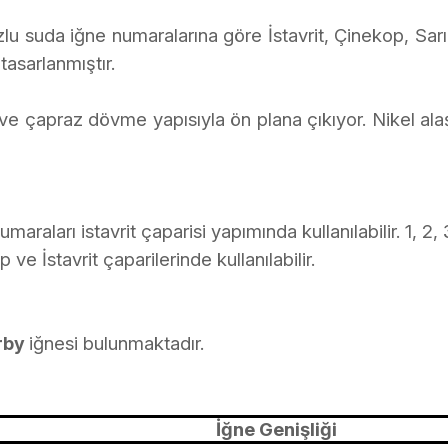
 tuzlu suda iğne numaralarına göre İstavrit, Çinekop, Sa
tasarlanmıştır.
e çapraz dövme yapısıyla ön plana çıkıyor. Nikel alaşım
numaraları istavrit çaparisi yapımında kullanılabilir. 1, 
ve İstavrit çaparilerinde kullanılabilir.
iğnesi bulunmaktadır.
irby
İğne Genişliği