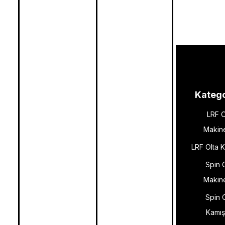
Katego
LRF O
Makine
LRF Olta K
Spin 
Makine
Spin 
Kamış