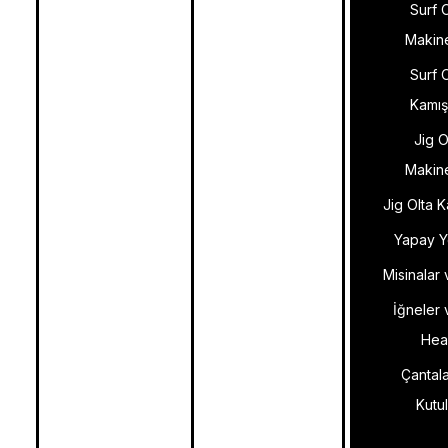
Surf 
Makine
Surf 
Kamış
Jig O
Makine
Jig Olta K
Yapay Y
Misinalar 
İğneler 
Hea
Çantal
Kutu