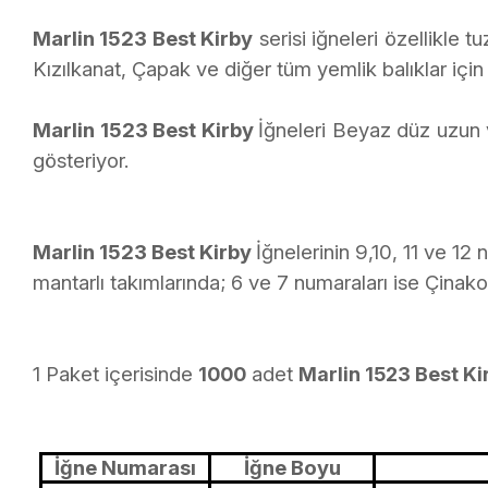
Marlin 1523 Best Kirby
serisi iğneleri özellikle
Kızılkanat, Çapak ve diğer tüm yemlik balıklar için 
Marlin 1523 Best Kirby
İğneleri Beyaz düz uzun v
gösteriyor.
Marlin 1523 Best Kirby
İğnelerinin 9,10, 11 ve 12 
mantarlı takımlarında; 6 ve 7 numaraları ise Çinakop 
1 Paket içerisinde
adet
1000
Marlin 1523 Best K
İğne Numarası
İğne Boyu