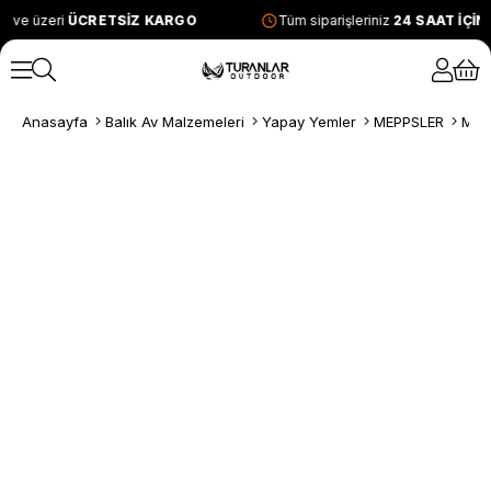
L ve üzeri
ÜCRETSİZ KARGO
Tüm siparişleriniz
24 SAAT İÇİ
Anasayfa
Balık Av Malzemeleri
Yapay Yemler
MEPPSLER
Mepp