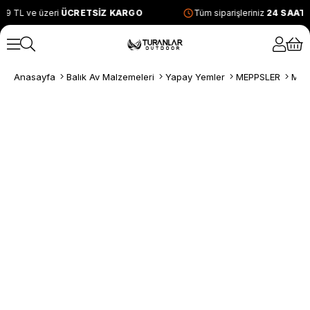
99 TL ve üzeri
ÜCRETSİZ KARGO
Tüm siparişleriniz
24 SAAT 
Anasayfa
Balık Av Malzemeleri
Yapay Yemler
MEPPSLER
Mep