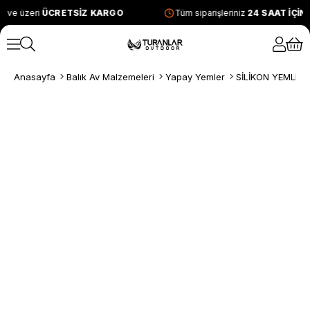
 ve üzeri
ÜCRETSİZ KARGO
Tüm siparişleriniz
24 SAAT İÇİN
Anasayfa
Balık Av Malzemeleri
Yapay Yemler
SİLİKON YEMLER