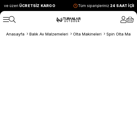
L ve üzeri
ÜCRETSİZ KARGO
Tüm siparişleriniz
24 SAAT İÇİ
Anasayfa
Balık Av Malzemeleri
Olta Makineleri
Spin Olta Makine