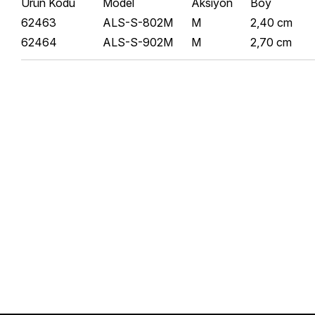
Ürün Kodu
Model
Aksiyon
Boy
62463
ALS-S-802M
M
2,40 cm
62464
ALS-S-902M
M
2,70 cm