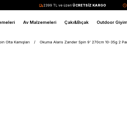
2399 TL ve üzeri
ÜCRETSİZ KARGO
Tü
emeleri
Av Malzemeleri
Çakı&Bıçak
Outdoor Giyi
pin Olta Kamışları
Okuma Alaris Zander Spin 9' 270cm 10-35g 2 Pa