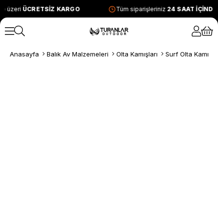
e üzeri
ÜCRETSİZ KARGO
Tüm siparişleriniz
24 SAAT İÇİND
Anasayfa
Balık Av Malzemeleri
Olta Kamışları
Surf Olta Kamışla