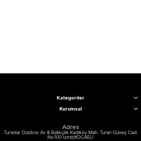
Kategoriler
Kurumsal
Adres
Turanlar Outdoor Av & Balıkçılık Kadıköy Mah. Turan Güneş Cad.
No:100 İzmit/KOCAELİ