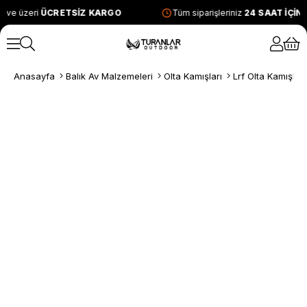
 ve üzeri
ÜCRETSİZ KARGO
Tüm siparişleriniz
24 SAAT İÇİN
Anasayfa
Balık Av Malzemeleri
Olta Kamışları
Lrf Olta Kamışları