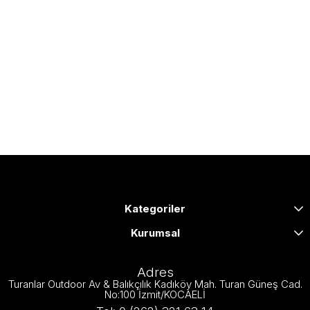
Kategoriler
Kurumsal
Adres
Turanlar Outdoor Av & Balıkçılık Kadıköy Mah. Turan Güneş Cad.
No:100 İzmit/KOCAELİ