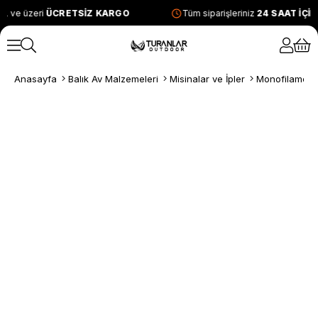
L ve üzeri
ÜCRETSİZ KARGO
Tüm siparişleriniz
24 SAAT İÇİ
Anasayfa
Balık Av Malzemeleri
Misinalar ve İpler
Monofilament 