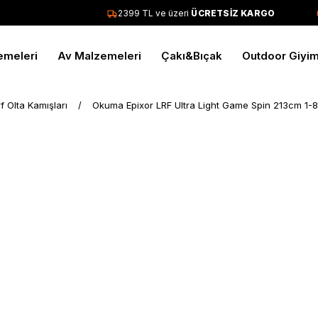
2399 TL ve üzeri
ÜCRETSİZ KARGO
emeleri
Av Malzemeleri
Çakı&Bıçak
Outdoor Giyi
rf Olta Kamışları
Okuma Epixor LRF Ultra Light Game Spin 213cm 1-8