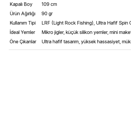
Kapalı Boy
109 cm
Ürün Ağırlığı
90 gr
Kullanım Tipi
LRF (Light Rock Fishing), Ultra Hafif Spin 
İdeal Yemler
Mikro jigler, küçük silikon yemler, mini maket 
Öne Çıkanlar
Ultra hafif tasarım, yüksek hassasiyet, mü