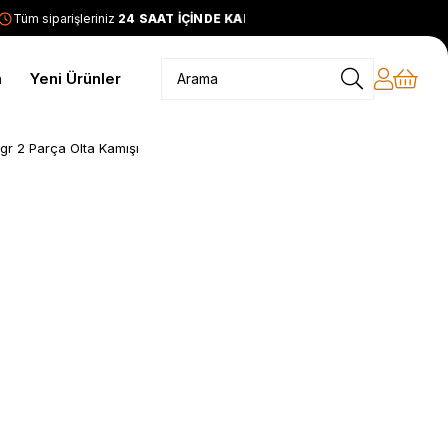
Tüm siparişleriniz
24 SAAT İÇİNDE KARGODA
2399 TL ve üzer
m
Yeni Ürünler
gr 2 Parça Olta Kamışı