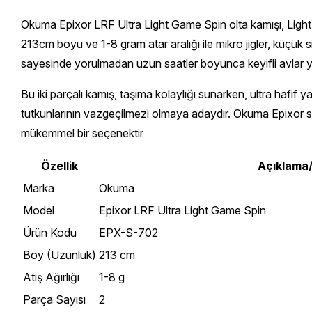
Okuma Epixor LRF Ultra Light Game Spin olta kamışı, Light 
213cm boyu ve 1-8 gram atar aralığı ile mikro jigler, küçük 
sayesinde yorulmadan uzun saatler boyunca keyifli avlar ya
Bu iki parçalı kamış, taşıma kolaylığı sunarken, ultra hafif
tutkunlarının vazgeçilmezi olmaya adaydır. Okuma Epixor se
mükemmel bir seçenektir
Özellik
Açıklama
Marka
Okuma
Model
Epixor LRF Ultra Light Game Spin
Ürün Kodu
EPX-S-702
Boy (Uzunluk)
213 cm
Atış Ağırlığı
1-8 g
Parça Sayısı
2