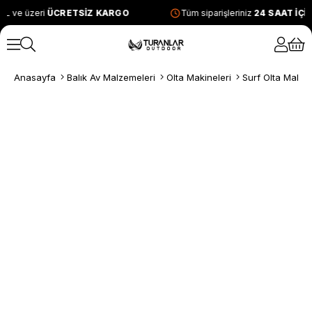
L ve üzeri
ÜCRETSİZ KARGO
Tüm siparişleriniz
24 SAAT İÇİ
Anasayfa
Balık Av Malzemeleri
Olta Makineleri
Surf Olta Makine