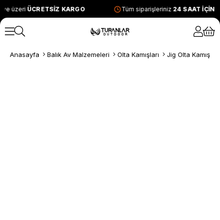
 ve üzeri
ÜCRETSİZ KARGO
Tüm siparişleriniz
24 SAAT İÇİN
Anasayfa
Balık Av Malzemeleri
Olta Kamışları
Jig Olta Kamışları