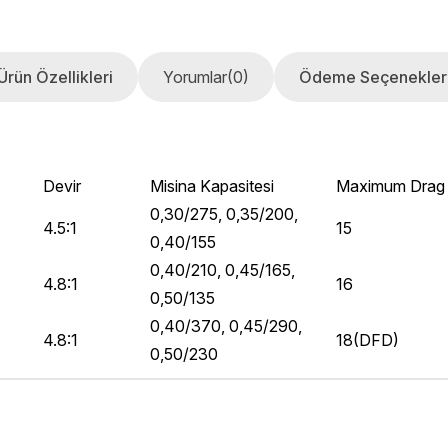
Ürün Özellikleri
Yorumlar
(0)
Ödeme Seçenekler
Devir
Misina Kapasitesi
Maximum Drag 
0,30/275, 0,35/200,
4.5:1
15
0,40/155
0,40/210, 0,45/165,
4.8:1
16
0,50/135
0,40/370, 0,45/290,
4.8:1
18(DFD)
0,50/230