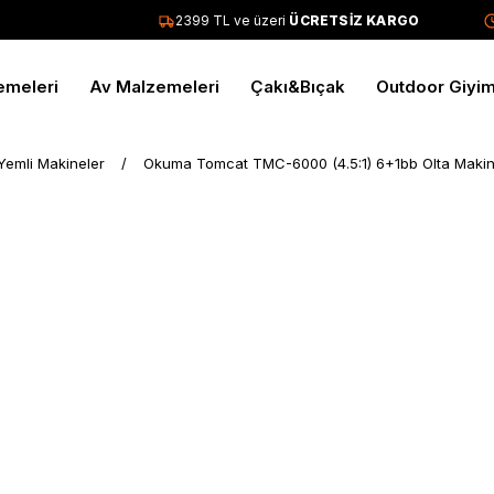
2399 TL ve üzeri
ÜCRETSİZ KARGO
T
emeleri
Av Malzemeleri
Çakı&Bıçak
Outdoor Giyi
Yemli Makineler
Okuma Tomcat TMC-6000 (4.5:1) 6+1bb Olta Makin