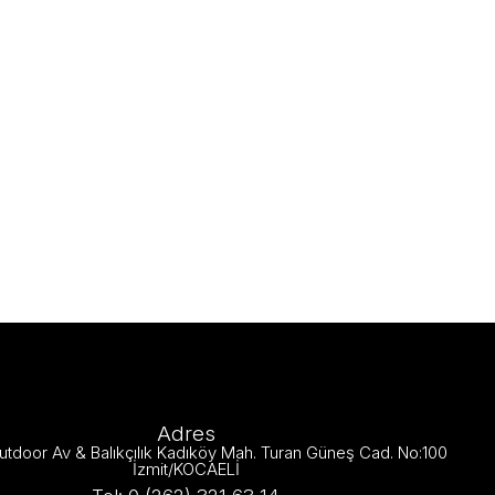
Adres
utdoor Av & Balıkçılık Kadıköy Mah. Turan Güneş Cad. No:100
İzmit/KOCAELİ