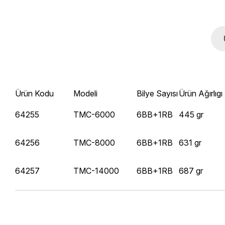
Ürün Kodu
Modeli
Bilye Sayısı
Ürün Ağırlıgı
64255
TMC-6000
6BB+1RB
445 gr
64256
TMC-8000
6BB+1RB
631 gr
64257
TMC-14000
6BB+1RB
687 gr