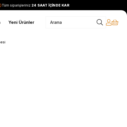
üm siparişleriniz
24 SAAT İÇİNDE KARGODA
2399 TL ve üzeri
m
Yeni Ürünler
esi