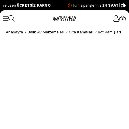
 ve üzeri
ÜCRETSİZ KARGO
Tüm siparişleriniz
24 SAAT İÇİN
Anasayfa
Balık Av Malzemeleri
Olta Kamışları
Bot Kamışları