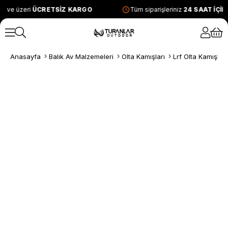
L ve üzeri
ÜCRETSİZ KARGO
Tüm siparişleriniz
24 SAAT İÇİ
Anasayfa
Balık Av Malzemeleri
Olta Kamışları
Lrf Olta Kamışları