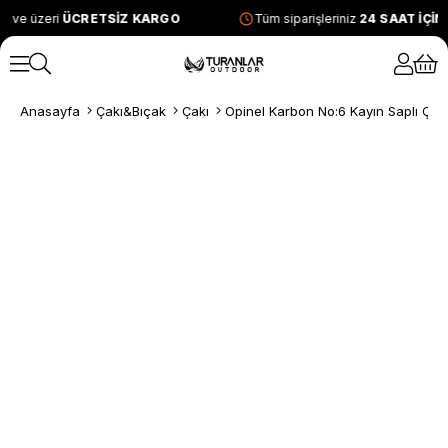
L ve üzeri
ÜCRETSİZ KARGO
Tüm siparişleriniz
24 SAAT İÇİ
Anasayfa
Çakı&Bıçak
Çakı
Opinel Karbon No:6 Kayın Saplı Çak