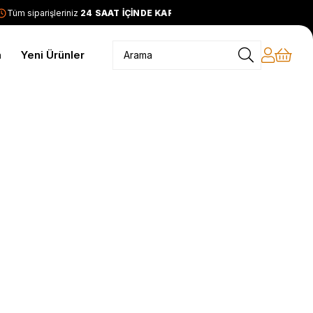
Tüm siparişleriniz
24 SAAT İÇİNDE KARGODA
2399 TL ve üze
m
Yeni Ürünler