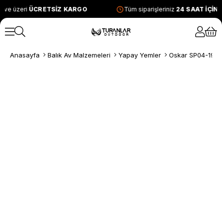
 ve üzeri
ÜCRETSİZ KARGO
Tüm siparişleriniz
24 SAAT İÇİN
Anasayfa
Balık Av Malzemeleri
Yapay Yemler
Oskar SP04-193-