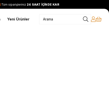
üm siparişleriniz
24 SAAT İÇİNDE KARGODA
2399 TL ve üzeri
m
Yeni Ürünler