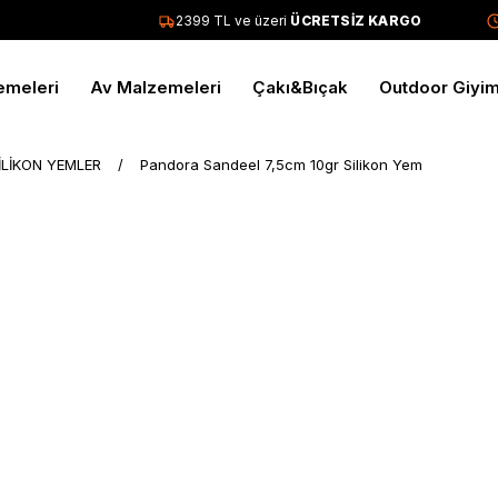
2399 TL ve üzeri
ÜCRETSİZ KARGO
T
emeleri
Av Malzemeleri
Çakı&Bıçak
Outdoor Giyi
İLİKON YEMLER
Pandora Sandeel 7,5cm 10gr Silikon Yem