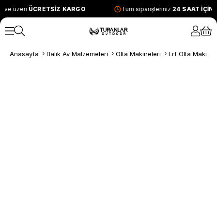
 ve üzeri
ÜCRETSİZ KARGO
Tüm siparişleriniz
24 SAAT İÇİN
Anasayfa
Balık Av Malzemeleri
Olta Makineleri
Lrf Olta Makinel