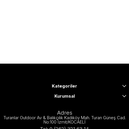
Kategoriler
Kurumsal
Adres
Turanlar Outdoor Av & Balıkçılık Kadıköy Mah. Turan Güneş Cad.
No:100 İzmit/KOCAELİ
Tel: 0 (262) 321 63 14