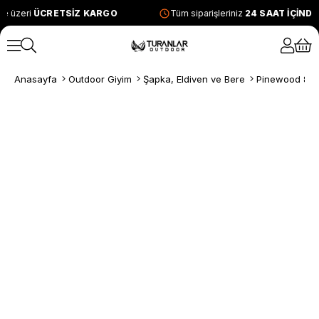
e üzeri
ÜCRETSİZ KARGO
Tüm siparişleriniz
24 SAAT İÇİND
Anasayfa
Outdoor Giyim
Şapka, Eldiven ve Bere
Pinewood 841