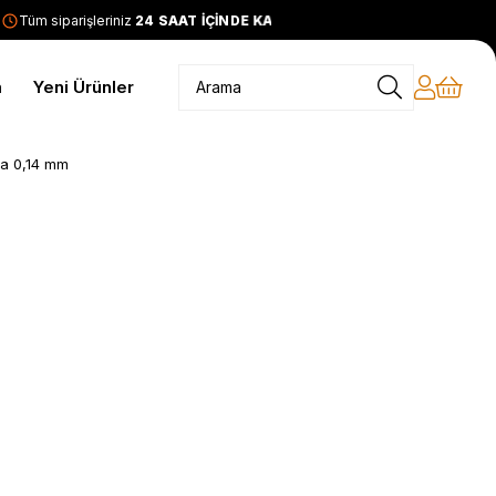
Tüm siparişleriniz
24 SAAT İÇİNDE KARGODA
2399 TL ve üze
m
Yeni Ürünler
na 0,14 mm