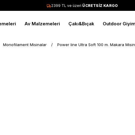
2399 TL ve üzeri
ÜCRETSİZ KARGO
emeleri
Av Malzemeleri
Çakı&Bıçak
Outdoor Giyi
Monofilament Misinalar
Power line Ultra Soft 100 m. Makara Misi