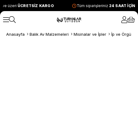
 ve üzeri
ÜCRETSİZ KARGO
Tüm siparişleriniz
24 SAAT İÇİN
Anasayfa
Balık Av Malzemeleri
Misinalar ve İpler
İp ve Örgü Mi