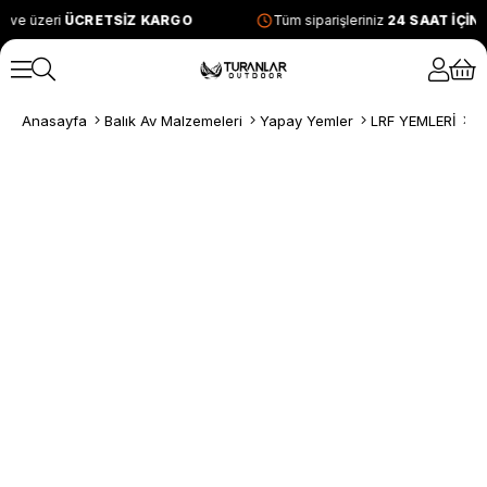
 ve üzeri
ÜCRETSİZ KARGO
Tüm siparişleriniz
24 SAAT İÇİN
Anasayfa
Balık Av Malzemeleri
Yapay Yemler
LRF YEMLERİ