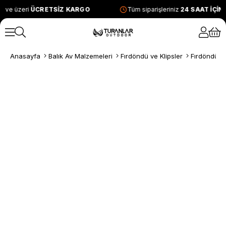
 ve üzeri
ÜCRETSİZ KARGO
Tüm siparişleriniz
24 SAAT İÇİN
Anasayfa
Balık Av Malzemeleri
Fırdöndü ve Klipsler
Fırdöndüle