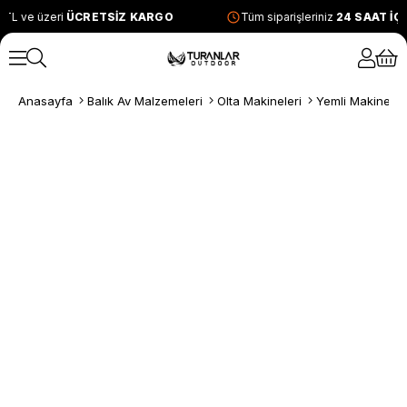
TL ve üzeri
ÜCRETSİZ KARGO
Tüm siparişleriniz
24 SAAT İÇ
Anasayfa
Balık Av Malzemeleri
Olta Makineleri
Yemli Makineler