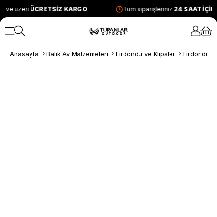
L ve üzeri
ÜCRETSİZ KARGO
Tüm siparişleriniz
24 SAAT İÇİ
Anasayfa
Balık Av Malzemeleri
Fırdöndü ve Klipsler
Fırdöndüle