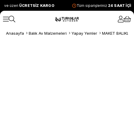
L ve üzeri
ÜCRETSİZ KARGO
Tüm siparişleriniz
24 SAAT İÇİ
Anasayfa
Balık Av Malzemeleri
Yapay Yemler
MAKET BALIKLAR