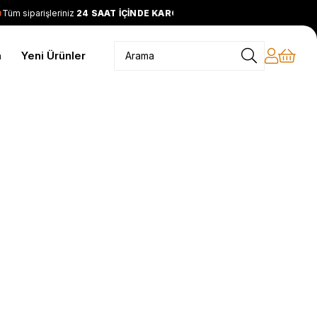
üm siparişleriniz
24 SAAT İÇİNDE KARGODA
2399 TL ve üzeri
m
Yeni Ürünler