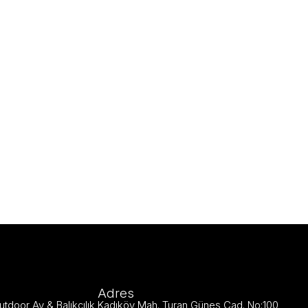
Adres
utdoor Av & Balıkçılık Kadıköy Mah. Turan Güneş Cad. No:100