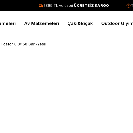
2399 TL ve üzeri
ÜCRETSİZ KARGO
Tü
emeleri
Av Malzemeleri
Çakı&Bıçak
Outdoor Giyi
 Fosfor 6.0*50 Sari-Yeşil