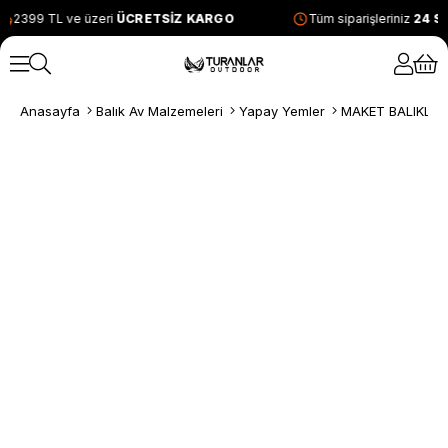
2399 TL ve üzeri
ÜCRETSİZ KARGO
Tüm siparişleriniz
24 S
Anasayfa
Balık Av Malzemeleri
Yapay Yemler
MAKET BALIKLAR