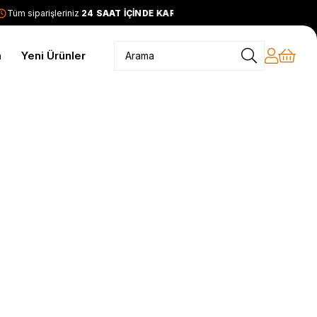
Tüm siparişleriniz
24 SAAT İÇİNDE KARGODA
2399 TL ve üzer
m
Yeni Ürünler