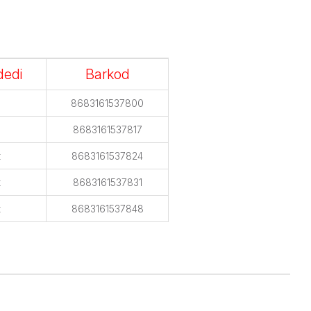
dedi
Barkod
8683161537800
8683161537817
t
8683161537824
t
8683161537831
t
8683161537848