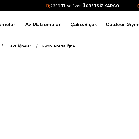
2399 TL ve üzeri
ÜCRETSİZ KARGO
emeleri
Av Malzemeleri
Çakı&Bıçak
Outdoor Giyi
Tekli İğneler
Ryobi Preda İğne