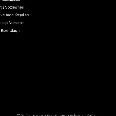
tış Sözleşmesi
l ve İade Koşulları
esap Numarası
Bize Ulaşın
© 2025 turanlaroutdoor.com Tüm Hakları Saklıdır.