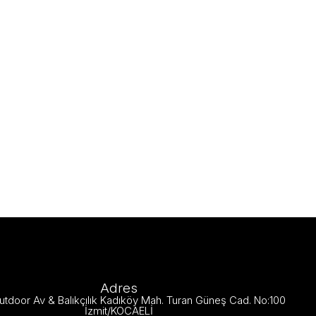
Adres
utdoor Av & Balıkçılık Kadıköy Mah. Turan Güneş Cad. No:100
İzmit/KOCAELİ