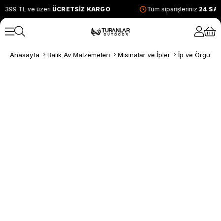
2399 TL ve üzeri
ÜCRETSİZ KARGO
Tüm siparişleriniz
24 SAA
Anasayfa
Balık Av Malzemeleri
Misinalar ve İpler
İp ve Örgü Mi