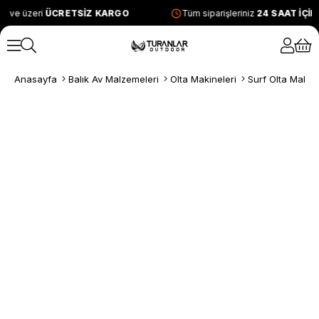
L ve üzeri
ÜCRETSİZ KARGO
Tüm siparişleriniz
24 SAAT İÇİ
Anasayfa
Balık Av Malzemeleri
Olta Makineleri
Surf Olta Makine