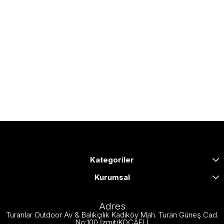
Kategoriler
Kurumsal
Adres
Turanlar Outdoor Av & Balıkçılık Kadıköy Mah. Turan Güneş Cad.
No:100 İzmit/KOCAELİ