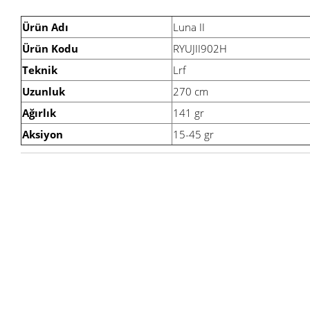
Ürün Adı
Luna II
Ürün Kodu
RYUJII902H
Teknik
Lrf
Uzunluk
270 cm
Ağırlık
141 gr
Aksiyon
15-45 gr