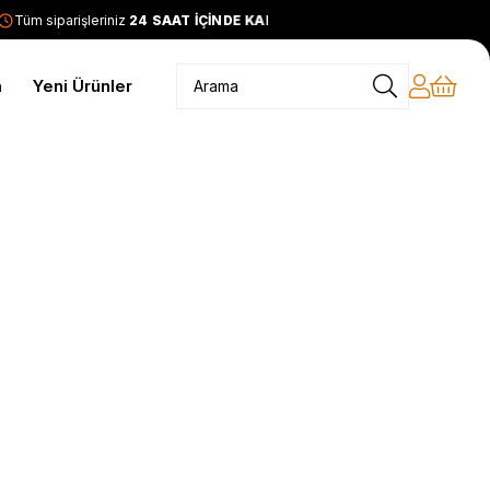
Tüm siparişleriniz
24 SAAT İÇİNDE KARGODA
2399 TL ve üzer
m
Yeni Ürünler