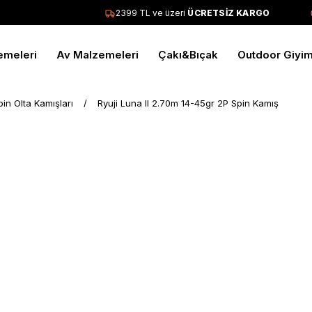
2399 TL ve üzeri
ÜCRETSİZ KARGO
emeleri
Av Malzemeleri
Çakı&Bıçak
Outdoor Giyi
pin Olta Kamışları
Ryuji Luna II 2.70m 14-45gr 2P Spin Kamış