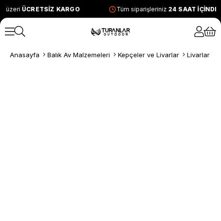
e üzeri
ÜCRETSİZ KARGO
Tüm siparişleriniz
24 SAAT İÇİNDE
Anasayfa
Balık Av Malzemeleri
Kepçeler ve Livarlar
Livarlar
Ş